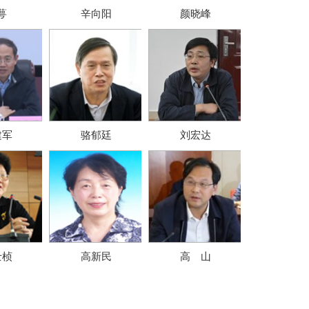
萼
辛向阳
颜晓峰
建军
骆郁廷
刘宏达
士桢
高新民
高 山