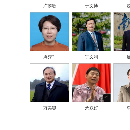
卢黎歌
于文博
冯秀军
宇文利
万美容
佘双好