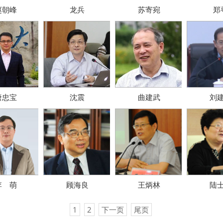
赵朝峰
龙兵
苏寄宛
郑
唐忠宝
沈震
曲建武
刘
李 萌
顾海良
王炳林
陆
1
2
下一页
尾页