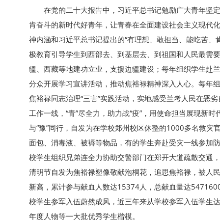
在党的二十大报告中，习近平总书记勉励广大青年坚
肯奋斗的新时代好青年，让青春在全面建设社会主义现代化
神内涵和习近平总书记提出的“有理想、敢担当、能吃苦、
极教育引导学生到西部去、到基层去、到祖国和人民最需要
疆、西藏等地建功立业，支援边疆建设；每年组织学生赴兰
分众开展学习宣讲活动，推动焦裕禄精神深入人心。每年组
焦裕禄同志治理“三害”实践活动，实地感受兰考人民在恶
工作一线，“青”尽全力，助力战“疫”，用使命担当展现新时
与“豫”同行，自发为在学校郑州校区休整的1000多名
面包、消毒液、被褥等物品，有的学生奔赴受灾一线参加
校学生组织兄弟连全力协助交警部门在郑开大道疏散交通
清明节自发为焦裕禄塑像敬献泡桐花，追思焦裕禄，被人
新高，累计参与献血人数达15374人，总献血量达5471
校学生参军入伍蔚然成风，近三年来从学校参军入伍学生达
年度人物等一大批优秀学生楷模。