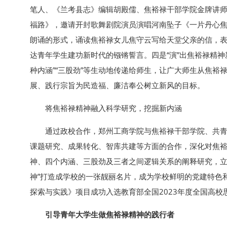
笔人、《兰考县志》编辑胡殿儒、焦裕禄干部学院金牌讲师
福路》，邀请开封歌舞剧院演员演唱河南坠子《一片丹心焦
朗诵的形式，诵读焦裕禄女儿焦守云写给天堂父亲的信，
达青年学生建功新时代的镪锵誓言。四是“演”出焦裕禄精神
种内涵”“三股劲”等生动地传递给师生，让广大师生从焦
展、践行宗旨为民造福、廉洁奉公树立新风的目标。
将焦裕禄精神融入科学研究，挖掘新内涵
通过政校合作，郑州工商学院与焦裕禄干部学院、共青
课题研究、成果转化、智库共建等方面的合作，深化对焦
神、四个内涵、三股劲及三者之间逻辑关系的阐释研究，立
神”打造成学校的一张靓丽名片，成为学校鲜明的党建特色
探索与实践》项目成功入选教育部全国2023年度全国高
引导青年大学生做焦裕禄精神的践行者