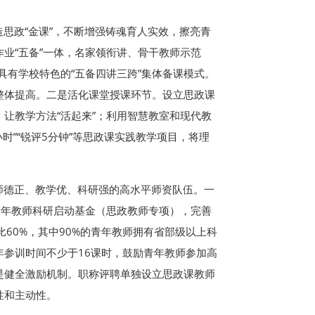
思政“金课”，不断增强铸魂育人实效，擦亮青
业“五备”一体，名家领衔讲、骨干教师示范
具有学校特色的“五备四讲三跨”集体备课模式。
整体提高。二是活化课堂授课环节。设立思政课
，让教学方法“活起来”；利用智慧教室和现代教
时”“锐评5分钟”等思政课实践教学项目，将理
师德正、教学优、科研强的高水平师资队伍。一
青年教师科研启动基金（思政教师专项），完善
60%，其中90%的青年教师拥有省部级以上科
参训时间不少于16课时，鼓励青年教师参加高
是健全激励机制。职称评聘单独设立思政课教师
性和主动性。