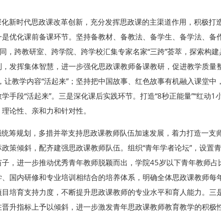
深化新时代思政课改革创新，充分发挥思政课的主渠道作用，积极打造
是优化课前备课环节。坚持备教材、备教法、备学生、备学法、备作
协同，跨教研室、跨学院、跨学校汇集专家名家“三跨”荟萃，探索构建
制，发挥集体智慧，进一步强化思政课教师备课教研，促进教学质量
”，让教学内容“活起来”；坚持把中国故事、红色故事有机融入课堂中
手段“活起来”。三是深化课后实践环节。打造“8秒正能量”“红动1小
、理论性、亲和力和针对性。
强统筹规划，多措并举支持思政课教师队伍加速发展，着力打造一支
政策倾斜，配齐建强思政课教师队伍。组织“青年学者论坛”，设置
子，进一步推动优秀青年教师脱颖而出，学院45岁以下青年教师占比
学、国内研修和专业培训相结合的培养体系，明确全体思政课教师每年
项目培育支持力度，不断提升思政课教师的专业水平和育人能力。三
在晋升指标上予以倾斜，进一步激发青年思政课教师教育教学的积极