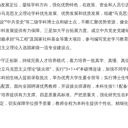
确发展定位，凝练学科方向，强化优势特色，在政策、资金和人员引
马克思主义理论学科优先发展、优势发展和优质发展，组建“马克思主
建设”“中共党史”等二级学科博士点和硕士点，不断汇聚优势资源，
学科发展提供有力保障。三是加大平台拓展力度。成立中共党史党建
极承担“马工程”及国家社科基金等重大项目，参与编写党史学习教
思主义理论入选国家级一流专业建设点。
持守正创新，持续完善人才培养模式，着力培养一批真学、真懂、真
马克思主义理论“拔尖班”，实行“3+1+4”本硕博连读，加强不
本科招生纳入提前录取批次，举办优秀大学生夏令营等；实行博士生
配置。面向全国聘请优秀教师，开设拔尖班课程，本科生按1:1配
才培养提供有力支撑。四是质量高标准。严把质量关，强化研究生在
评定，切实保障学位授予质量；教师全程为本科生提供个性化、精细